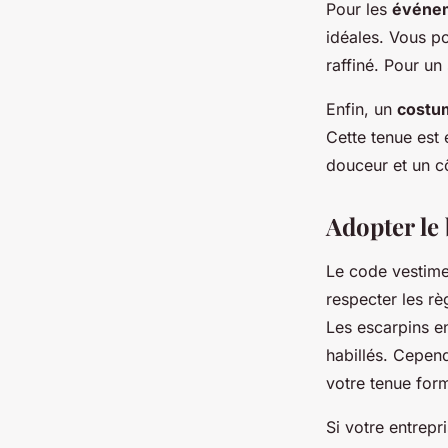
Pour les
événem
idéales. Vous p
raffiné. Pour un
Enfin, un
costu
Cette tenue est 
douceur et un c
Adopter le
Le code vestimen
respecter les rè
Les escarpins e
habillés. Cepen
votre tenue form
Si votre entrepr