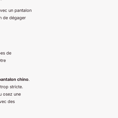
avec un pantalon
in de dégager
pes de
être
pantalon chino
.
rop stricte.
u osez une
avec des