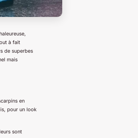
haleureuse,
out à fait
ers de superbes
nel mais
scarpins en
ois, pour un
look
leurs sont