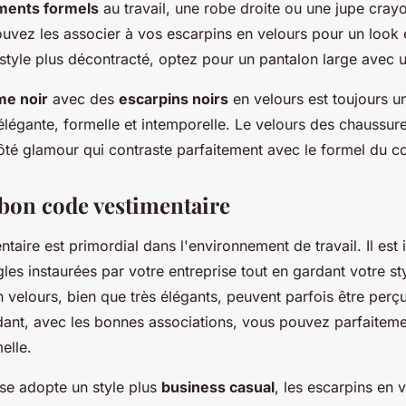
ents formels
au travail, une robe droite ou une jupe cray
ouvez les associer à vos escarpins en velours pour un look 
 style plus décontracté, optez pour un pantalon large avec u
me noir
avec des
escarpins noirs
en velours est toujours un
élégante, formelle et intemporelle. Le velours des chaussur
ôté glamour qui contraste parfaitement avec le formel du c
 bon code vestimentaire
taire est primordial dans l'environnement de travail. Il est
gles instaurées par votre entreprise tout en gardant votre st
n velours, bien que très élégants, peuvent parfois être per
dant, avec les bonnes associations, vous pouvez parfaitemen
elle.
ise adopte un style plus
business casual
, les escarpins en 