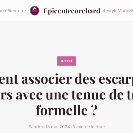
Epicentreorchard
auté
Bien-etre
Lifestyle
Mode
S
ACTU
t associer des escar
rs avec une tenue de t
formelle ?
Sandro
•
13 mai 2024
•
5 min de lecture