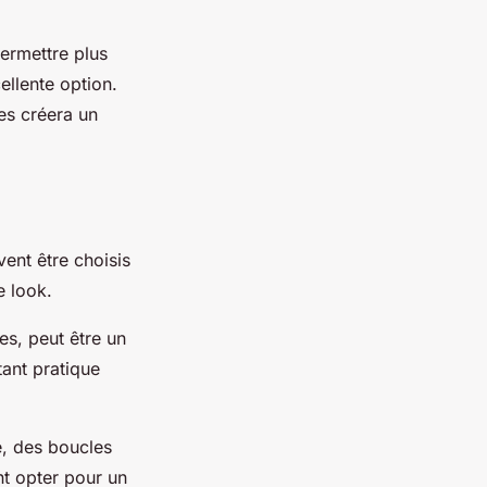
ermettre plus
ellente option.
res créera un
vent être choisis
e look.
s, peut être un
tant pratique
e, des boucles
nt opter pour un