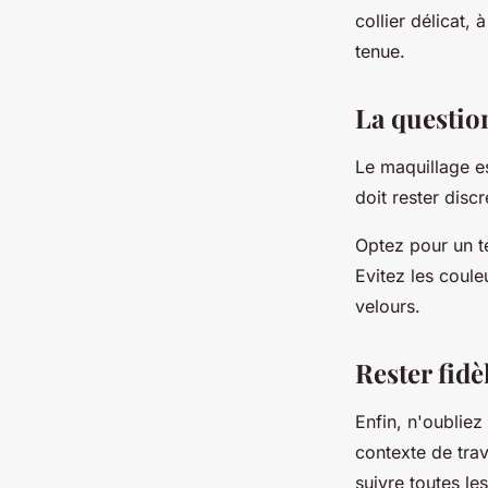
collier délicat,
tenue.
La questio
Le maquillage es
doit rester disc
Optez pour un t
Evitez les coule
velours.
Rester fidèl
Enfin, n'oublie
contexte de trav
suivre toutes le