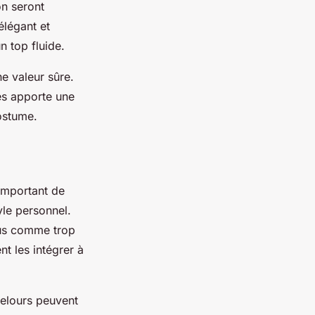
on seront
élégant et
n top fluide.
e valeur sûre.
es apporte une
ostume.
 important de
yle personnel.
çus comme trop
t les intégrer à
velours peuvent