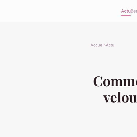
Actu
Be
Accueil
›
Actu
Commen
velou