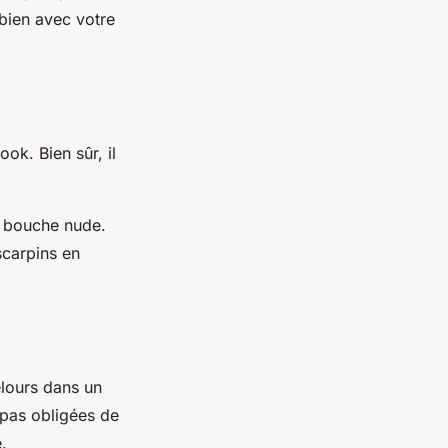
 bien avec votre
ok. Bien sûr, il
e bouche nude.
scarpins en
elours dans un
z pas obligées de
.