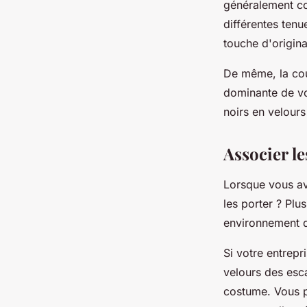
généralement co
différentes tenu
touche d'origina
De même, la cou
dominante de vo
noirs en velours
Associer l
Lorsque vous ave
les porter ? Plu
environnement d
Si votre entrepr
velours des esca
costume. Vous p