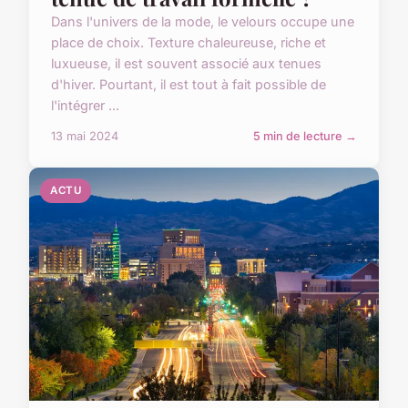
Dans l'univers de la mode, le velours occupe une
place de choix. Texture chaleureuse, riche et
luxueuse, il est souvent associé aux tenues
d'hiver. Pourtant, il est tout à fait possible de
l'intégrer ...
13 mai 2024
5 min de lecture →
ACTU