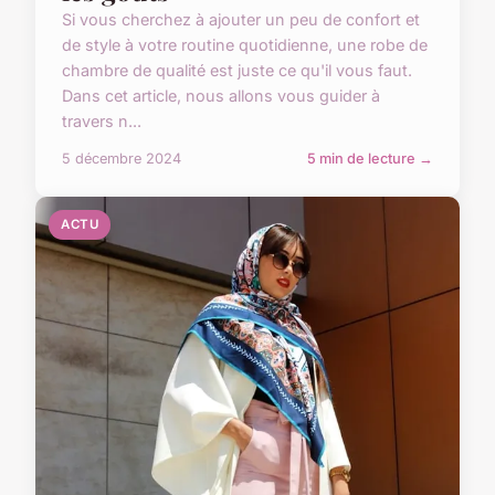
Si vous cherchez à ajouter un peu de confort et
de style à votre routine quotidienne, une robe de
chambre de qualité est juste ce qu'il vous faut.
Dans cet article, nous allons vous guider à
travers n...
5 décembre 2024
5 min de lecture →
ACTU