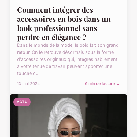
Comment intégrer des
accessoires en bois dans un
look professionnel sans
perdre en élégance ?
Dans le monde de la mode, le bois fait son grand
retour. On le retrouve désormais sous la forme
d'accessoires originaux qui, intégrés habilement
à votre tenue de travail, peuvent apporter une
touche d...
13 mai 2024
6 min de lecture →
ACTU