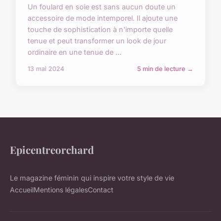
Un foulard en soie est sans aucun doute un
accessoire de mode intemporel. Il ajoute une
touche de sophistication à n'importe quelle
tenue et peut transformer un look de jour
ordinaire en une tenue de ...
13 mai 2024
5 min de lecture →
Epicentreorchard
Le magazine féminin qui inspire votre style de vie
Accueil
Mentions légales
Contact