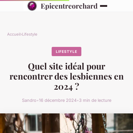
Epicentreorchard
Accueil
›
Lifestyle
LIFESTYLE
Quel site idéal pour
rencontrer des lesbiennes en
2024 ?
Sandro
•
16 décembre 2024
•
3 min de lecture