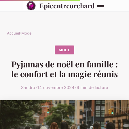
Epicentreorchard
Accueil
›
Mode
MODE
Pyjamas de noël en famille :
le confort et la magie réunis
Sandro
•
14 novembre 2024
•
9 min de lecture