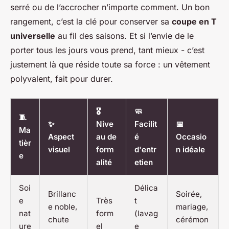
serré ou de l’accrocher n’importe comment. Un bon
rangement, c’est la clé pour conserver sa
coupe en T
universelle
au fil des saisons. Et si l’envie de le
porter tous les jours vous prend, tant mieux - c’est
justement là que réside toute sa force : un vêtement
polyvalent, fait pour durer.
🎖️
🧼
🧵
✨
Nive
Facilit
📅
Ma
Aspect
au de
é
Occasio
tièr
visuel
form
d'entr
n idéale
e
alité
etien
Soi
Délica
Brillanc
Soirée,
e
Très
t
e noble,
mariage,
nat
form
(lavag
chute
cérémon
ure
el
e