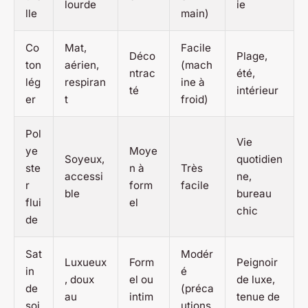
lourde
ie
lle
main)
Co
Mat,
Facile
Déco
Plage,
ton
aérien,
(mach
ntrac
été,
lég
respiran
ine à
té
intérieur
er
t
froid)
Pol
Vie
ye
Moye
Soyeux,
quotidien
ste
n à
Très
accessi
ne,
r
form
facile
ble
bureau
flui
el
chic
de
Sat
Modér
Luxueux
Form
Peignoir
in
é
, doux
el ou
de luxe,
de
(préca
au
intim
tenue de
soi
utions