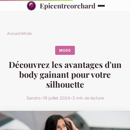
Epicentreorchard
Accueil
›
Mode
MODE
Découvrez les avantages d'un
body gainant pour votre
silhouette
Sandro
•
19 juillet 2024
•
3 min de lecture